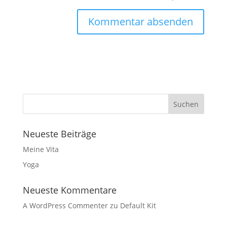
A
l
t
e
r
n
a
t
Neueste Beiträge
i
v
Meine Vita
e
Yoga
:
Neueste Kommentare
A WordPress Commenter
zu
Default Kit